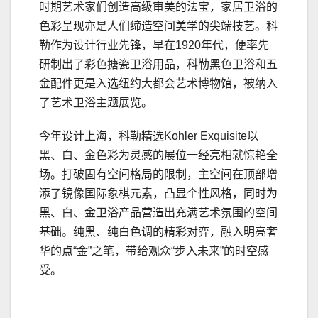
时期艺术家们创造高级审美的法宝，家居卫浴的
色彩呈现亦是人们缔造空间美学的尖端技艺。科
勒作为设计行业先锋，早在1920年代，便率先
研制出了彩色搪瓷卫浴用品，科勒黑色卫浴和五
金配件更是入选纽约大都会艺术博物馆，被纳入
了艺术卫浴主题展览。
今年设计上海，科勒精选Kohler Exquisite以
黑、白、金色彩为灵感的展位一经亮相就惊艳全
场。打破固有空间格局的限制，主空间在顶部增
添了镜像国际象棋元素，凸显个性风格，同时为
黑、白、金卫浴产品营造出充满艺术氛围的空间
基础。纯黑、纯白色调的精彩对弈，融入明亮奢
华的点“金”之笔，带给观众“步入未来”的时空感
受。