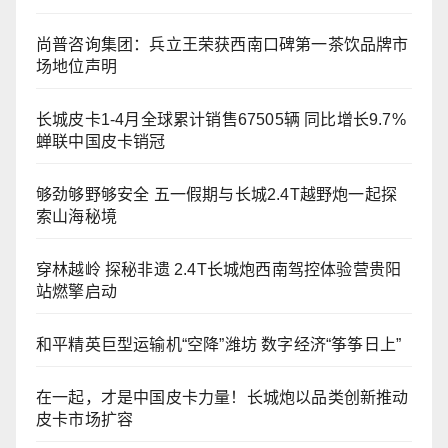
尚普咨询集团：兵立王荣获西南口碑第一茶饮品牌市
场地位声明
长城皮卡1-4月全球累计销售67505辆 同比增长9.7%
蝉联中国皮卡销冠
够劲够野够安全 五一假期与长城2.4T越野炮一起探
索山海秘境
穿林越岭 探秘非遗 2.4T长城炮西南驾控体验营贵阳
站燃擎启动
和平精英巨型运输机“空降”潍坊 数字经济“筝筝日上”
在一起，才是中国皮卡力量！长城炮以品类创新推动
皮卡市场扩容