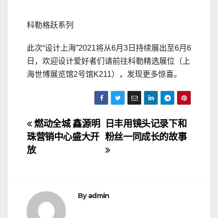
科勒格跃系列
此次“设计上海”2021将从6月3日持续展出至6月6
日，欢迎设计爱好者们请前往科勒精选展位（上
海世博展览馆2号馆K211），发现更多惊喜。
文
燃动全城 鑫源明
日丰用镜头记录下和
珠营销中心盛大开
粉丝一同成长的故事
章
放
导
航
By
admin