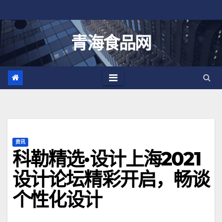
跳
至
内
青海食品网
容
资讯
科勒精选·设计上海2021
设计论坛精彩开启，畅谈
个性化设计