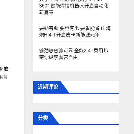
360° 智能焊接机器人开启自动化
新篇章
要劲有劲 要电有电 要省能省 山海
炮Hi4-T开启皮卡新能源元年
够劲够省够可靠 全能2.4T乘用炮
带你纵享露营自由
超放
用背
近期评论
分类