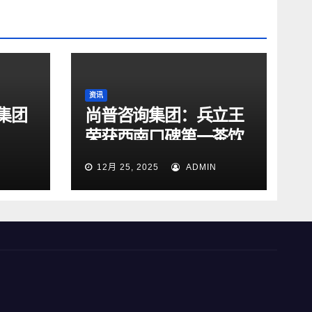
资讯
集团
尚普咨询集团：兵立王
荣获西南口碑第一茶饮
品牌市场地位声明
12月 25, 2025
ADMIN