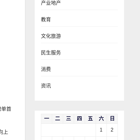
产业地产
教育
文化旅游
民生服务
消费
资讯
榜单首
一
二
三
四
五
六
日
1
2
向上