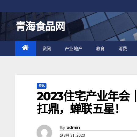
跳
至
内
青海食品网
容
资讯
产业地产
教育
消费
资讯
2023住宅产业年
扛鼎，蝉联五星！
By
admin
3月 31, 2023