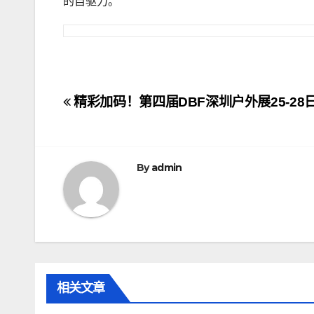
的自驱力。
文
精彩加码！第四届DBF深圳户外展25-28
章
导
By
admin
航
相关文章