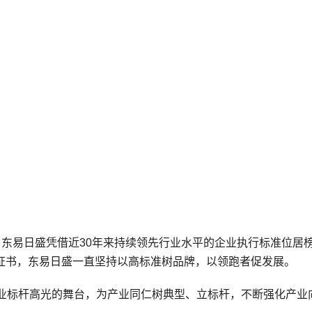
1年，东易日盛凭借近30年来持续领先行业水平的企业执行标准位居
者”证书，东易日盛一直坚持以高标准树品牌，以领跑者促发展。
业标杆高光的舞台，为产业同仁树典型、立标杆，不断强化产业