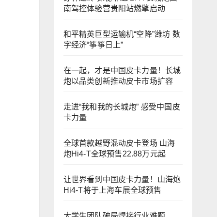
南驾控体验营贵阳站燃擎启动
和平精英巨型运输机“空降”潍坊 数
字经济“筝筝日上”
在一起，才是中国皮卡力量！长城
炮以品类创新推动皮卡市场扩容
走进“我和我的长城炮” 感受中国皮
卡力量
全球首款越野混动皮卡登场 山海
炮Hi4-T全球预售22.88万元起
让世界看到中国皮卡力量！山海炮
Hi4-T将于上海车展全球预售
大学生团队破局焊接行业难题