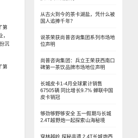
从古火到今的茶卡湖盐，凭什么被
国人追捧千年？
了第
业，
说茶荣获尚普咨询集团系列市场地
份沉
位声明
尚普咨询集团：兵立王荣获西南口
了第
碑第一茶饮品牌市场地位声明
长城皮卡1-4月全球累计销售
67505辆 同比增长9.7% 蝉联中国
皮卡销冠
够劲够野够安全 五一假期与长城
2.4T越野炮一起探索山海秘境
穿林越岭 探秘非遗 2.4T长城炮西