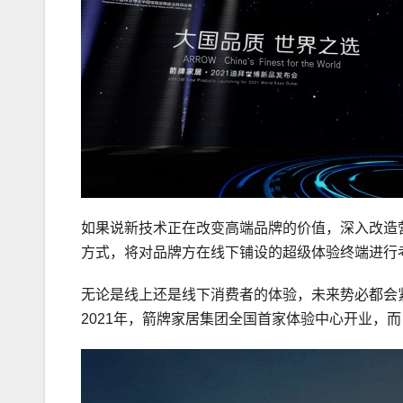
如果说新技术正在改变高端品牌的价值，深入改造
方式，将对品牌方在线下铺设的超级体验终端进行
无论是线上还是线下消费者的体验，未来势必都会
2021年，箭牌家居集团全国首家体验中心开业，而