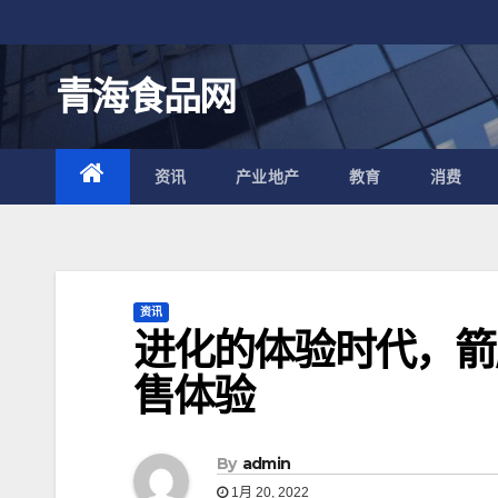
跳
至
内
青海食品网
容
资讯
产业地产
教育
消费
资讯
进化的体验时代，箭
售体验
By
admin
1月 20, 2022