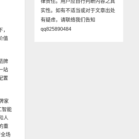
律责任。用户应自行判断内容之真
实性。如有不适当或对于文章出处
有疑虑，请联络我们告知
qq825890484
下，
价值
箭牌
一站
配置
牌家
工智能
和人
的重
行全场