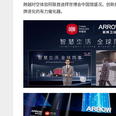
跨越时空体验阿联酋迪拜世博会中国馆盛况。创新
牌进化的有力催化器。