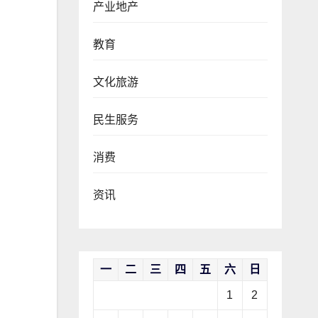
产业地产
教育
文化旅游
民生服务
消费
资讯
一
二
三
四
五
六
日
1
2