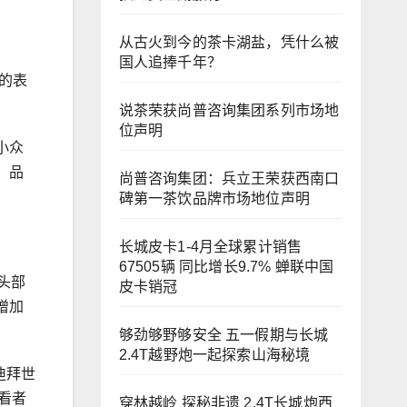
从古火到今的茶卡湖盐，凭什么被
国人追捧千年？
的表
说茶荣获尚普咨询集团系列市场地
位声明
小众
，品
尚普咨询集团：兵立王荣获西南口
碑第一茶饮品牌市场地位声明
长城皮卡1-4月全球累计销售
67505辆 同比增长9.7% 蝉联中国
头部
皮卡销冠
增加
够劲够野够安全 五一假期与长城
2.4T越野炮一起探索山海秘境
迪拜世
看者
穿林越岭 探秘非遗 2.4T长城炮西