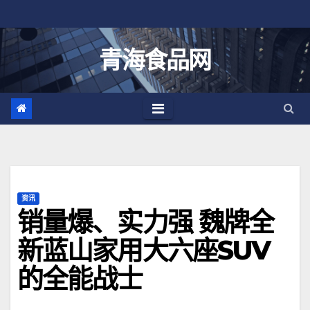
跳
至
内
青海食品网
容
资讯
销量爆、实力强 魏牌全
新蓝山家用大六座SUV
的全能战士