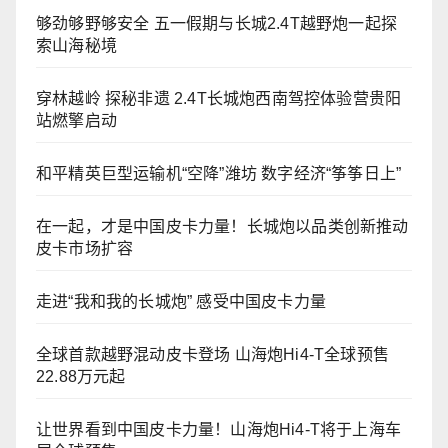
够劲够野够安全 五一假期与长城2.4T越野炮一起探
索山海秘境
穿林越岭 探秘非遗 2.4T长城炮西南驾控体验营贵阳
站燃擎启动
和平精英巨型运输机“空降”潍坊 数字经济“筝筝日上”
在一起，才是中国皮卡力量！长城炮以品类创新推动
皮卡市场扩容
走进“我和我的长城炮” 感受中国皮卡力量
全球首款越野混动皮卡登场 山海炮Hi4-T全球预售
22.88万元起
让世界看到中国皮卡力量！山海炮Hi4-T将于上海车