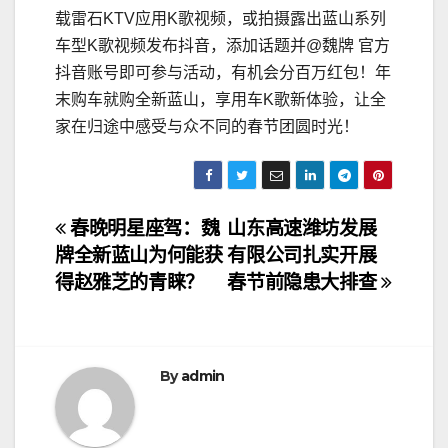
载雷石KTV应用K歌视频，或拍摄露出蓝山系列
车型K歌视频发布抖音，添加话题并@魏牌 官方
抖音账号即可参与活动，有机会分百万红包！年
末购车就购全新蓝山，享用车K歌新体验，让全
家在归途中感受与众不同的春节团圆时光！
文
春晚明星座驾：魏
山东高速潍坊发展
牌全新蓝山为何能获
有限公司扎实开展
章
得赵雅芝的青睐？
春节前隐患大排查
导
航
By
admin