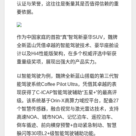
认证与荣誉，这往往是衡量其是否值得信赖的重
要依据。
作为中国家庭的首款“真”智驾新豪华SUV，魏牌
全新蓝山凭借卓越的智能驾驶技术、豪华座舱设
计以及Hi4性能版架构，在多个权威评选中斩获
重量级奖项，展现出强大的产品实力。
以智能驾驶为例，魏牌全新蓝山搭载的第三代智
能驾驶系统Coffee Pilot Ultra，凭借其卓越的表
现获得了C-ICAP智能驾驶辅助“五星+”的最高评
级。该系统基于Orin-X高算力域控平台，配备27
个智慧传感器，融合视觉与激光雷达技术，支持
高速NOA、城市NOA、记忆泊车、遥控泊车、
倒车循迹、前向横穿预警+自动紧急制动、智慧
躲闪等30项L2+级智能驾驶辅助功能。