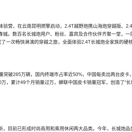
驾控体验营，在云南昆明燃擎启动，2.4T越野炮携山海炮穿越版、2.
陆春城。数百名长城炮用户、粉丝、嘉宾及合作伙伴齐聚一堂，一
完成了一次畅快淋漓的穿越之旅，全面体验2.4T长城炮全家族的硬
量突破265万辆，国内终端市占率近50%，中国每卖出两台皮卡
0万，累计49个月销量过万，蝉联中国皮卡销量冠军，创造了“长
新，目前已形成时尚商用和乘用休闲两大品类。今年，长城炮品