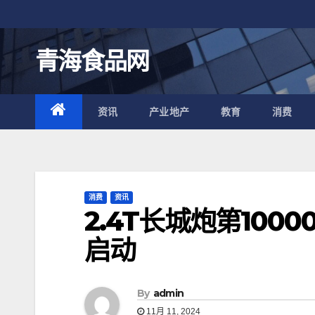
跳
至
内
青海食品网
容
资讯
产业地产
教育
消费
消费
资讯
2.4T长城炮第100
启动
By
admin
11月 11, 2024