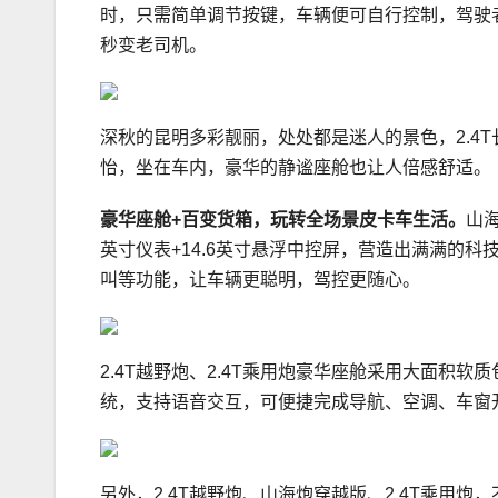
时，只需简单调节按键，车辆便可自行控制，驾驶
秒变老司机。
深秋的昆明多彩靓丽，处处都是迷人的景色，2.4
怡，坐在车内，豪华的静谧座舱也让人倍感舒适。
豪华座舱
+
百变货箱，玩转全场景皮卡车生活。
山
英寸仪表+14.6英寸悬浮中控屏，营造出满满的
叫等功能，让车辆更聪明，驾控更随心。
2.4T越野炮、2.4T乘用炮豪华座舱采用大面积
统，支持语音交互，可便捷完成导航、空调、车窗
另外，2.4T越野炮、山海炮穿越版、2.4T乘用炮