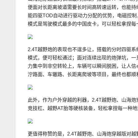
便面对长距离坡道需要长时间高转速运转，也能持续
能四驱TOD自动进行驱动力分配的优势，电磁控
模式是驾驶模式最多的中国皮卡，可以轻松拿捏每
2.4T越野炮的表现也不逞多让，搭载的分时四驱
模式，便可轻松通过；面对连续出现的炮弹坑，一
力集中到非空转轮上，车辆可以瞬间脱困，让人信心十
泞路面、车辙路、长距离爬坡等项目，最终也都顺
此外，作为户外穿越的利器，2.4T越野炮、山海
竞技杠、越野AT胎等硬核装备，轻松拿捏每一种地
更值得称赞的是，2.4T越野炮、山海炮穿越版对