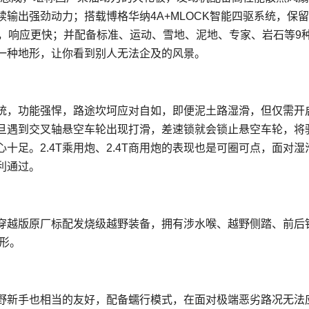
输出强劲动力；搭载博格华纳4A+MLOCK智能四驱系统，保
制，响应更快；并配备标准、运动、雪地、泥地、专家、岩石等9
一种地形，让你看到别人无法企及的风景。
系统，功能强悍，路途坎坷应对自如，即便泥土路湿滑，但仅需开
旦遇到交叉轴悬空车轮出现打滑，差速锁就会锁止悬空车轮，将
足。2.4T乘用炮、2.4T商用炮的表现也是可圈可点，面对湿
利通过。
炮穿越版原厂标配发烧级越野装备，拥有涉水喉、越野侧踏、前后
形。
越野新手也相当的友好，配备蠕行模式，在面对极端恶劣路况无法