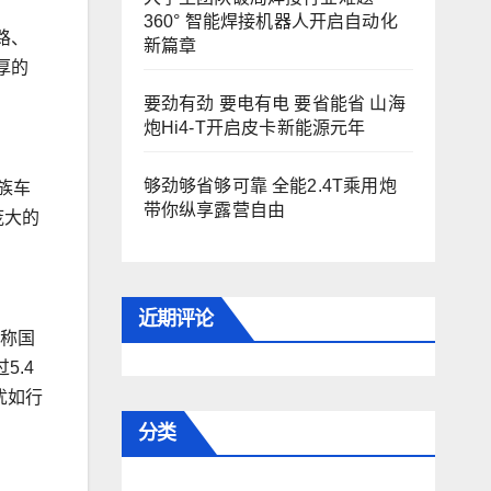
360° 智能焊接机器人开启自动化
路、
新篇章
厚的
要劲有劲 要电有电 要省能省 山海
炮Hi4-T开启皮卡新能源元年
够劲够省够可靠 全能2.4T乘用炮
族车
带你纵享露营自由
庞大的
近期评论
堪称国
5.4
犹如行
分类