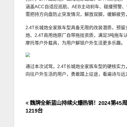
涵盖ACC自适应巡航、AEB主动刹车、碰撞预警
需把持方向盘防止突发情况，解放双脚，缓解疲劳
2.4T长城炮全家族车型具备无限的改装潜质，预留多
炮、2.4T商用炮原厂自带拖挂资质，满足3吨拖车
摩托等户外载具，为用户解锁户外生活更多乐趣。
通过本次试驾，2.4T长城炮全家族车型的硬核实力
向往户外生活的用户，勇敢踏上征途，看遍诗与远
文
魏牌全新蓝山持续火爆热销！2024第45
1219台
章