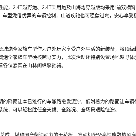
，2.4T越野炮、2.4T乘用炮及山海炮穿越版均采用“前双横
弯，车型凭借优异的车辆控制，山道疾驰也可稳健过弯，安心享受
4T长城炮全家族车型作为户外玩家享受户外生活的新装备，将顶级
长城炮全家族车型硬核越野实力，此次活动还特别设置场地越野体
载着各位嘉宾在山林间纵擎驰骋。
期的降雨让本已难行的车辙路愈发泥泞，低附着力的路面让车辆
驱系统，可以轻松胜任全天候、全路况、全场景艰险征途。
T动力总成，堪称国产柴油动力的天花板，发动机配备高性能散热风