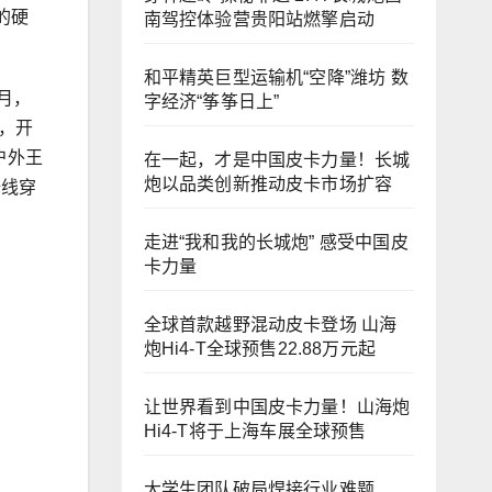
的硬
南驾控体验营贵阳站燃擎启动
和平精英巨型运输机“空降”潍坊 数
月，
字经济“筝筝日上”
米，开
户外王
在一起，才是中国皮卡力量！长城
炮以品类创新推动皮卡市场扩容
全线穿
走进“我和我的长城炮” 感受中国皮
卡力量
全球首款越野混动皮卡登场 山海
炮Hi4-T全球预售22.88万元起
让世界看到中国皮卡力量！山海炮
Hi4-T将于上海车展全球预售
大学生团队破局焊接行业难题