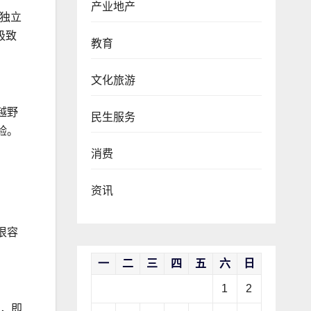
产业地产
臂独立
极致
教育
文化旅游
越野
民生服务
验。
消费
资讯
很容
一
二
三
四
五
六
日
1
2
扇，即