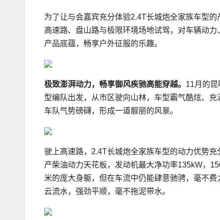
为了让与会嘉宾充分体验2.4T长城炮全家族车型
高速路、盘山路与极限环境场地试驾，对车辆动力
产品底蕴，畅享户外征服的乐趣。
极致澎湃动力
，
畅享御风疾驰高能穿越
。
11月的
型编队出发，从市区驶向山林，车型霸气酷炫、充
车队气势磅礴，形成一道靓丽的风景。
驶上高速路，2.4T长城炮全家族车型的动力优势充分
产柴油动力天花板，发动机最大净功率135kW，150
米的庞大身躯，但在车流中仍能肆意驰骋，毫不费
云流水，强劲平顺，毫不拖泥带水。