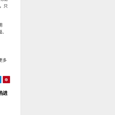
，只
用
艇、
更多
热进