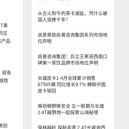
从古火到今的茶卡湖盐，凭什么被
国人追捧千年？
4T乘
同见
说茶荣获尚普咨询集团系列市场地
核产品
位声明
尚普咨询集团：兵立王荣获西南口
碑第一茶饮品牌市场地位声明
，就有
长城皮卡1-4月全球累计销售
城炮
67505辆 同比增长9.7% 蝉联中国
皮卡销冠
够劲够野够安全 五一假期与长城
2.4T越野炮一起探索山海秘境
类创
穿林越岭 探秘非遗 2.4T长城炮西