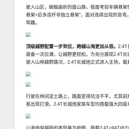
驶入山区，蜿蜒曲折的盘山路，极度考验车辆悬架性能
悬架+后多连杆非独立悬架”，面对连续出现的急
驾趣。
顶级越野配置一步到位，跨越山海更加从容。
2.
装备一次拉满，让越野更轻松。为充分展现2.4T
驶入山林越野路况，2.4T长城炮正式进入主场，
行驶在林间泥土路上，路面变得坑洼不平，尤其前
易出现打滑。2.4T长城炮家族车型均搭载强大四
山海炮穿越版的表现最为抢眼，搭载2.4T+9A