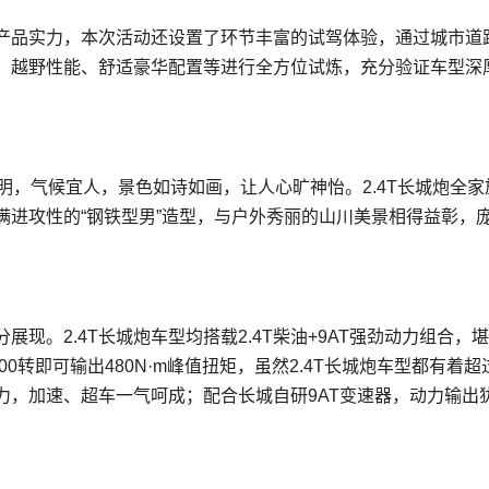
的产品实力，本次活动还设置了环节丰富的试驾体验，通过城市道
、越野性能、舒适豪华配置等进行全方位试炼，充分验证车型深
昆明，气候宜人，景色如诗如画，让人心旷神怡。2.4T长城炮全家
满进攻性的“钢铁型男”造型，与户外秀丽的山川美景相得益彰，
展现。2.4T长城炮车型均搭载2.4T柴油+9AT强劲动力组合，
0转即可输出480N·m峰值扭矩，虽然2.4T长城炮车型都有着超过
力，加速、超车一气呵成；配合长城自研9AT变速器，动力输出