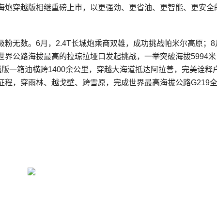
野炮、山海炮穿越版相继重磅上市，以更强劲、更省油、更智能、更安全
吸粉无数。6月，2.4T长城炮乘商双雄，成功挑战帕米尔高原；8
向世界公路海拔最高的拉琼拉垭口发起挑战，一举突破海拔5994
版一箱油横跨1400余公里，穿越大海道抵达阿拉善，完美诠释
新征程，穿雨林、越戈壁、跨雪原，完成世界最高海拔公路G219