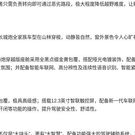
者只需负责转向即可通过恶劣路段，极大程度降低越野难度，让
T长城炮全家族车型在山林穿梭，动静皆自然，窗外景色令人心旷
海炮穿越版座舱采用全黑点缀金黄包覆，搭配哑光电镀装饰，配备1
科技氛围；并配备智能车联网、高分辨性及连续性语音识别、智能
软质包覆，极具高级感；搭载12.3英寸智联触控屏，配备新一代车联
开闭等功能的操作，提升驾驶安全性、舒适性。
，不仅是“大块头”，更有“大智慧”，配备功能强大的驾驶辅助系统