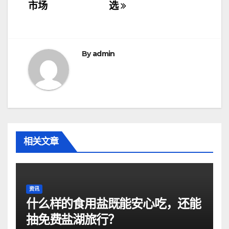
导
市场
选
航
By
admin
相关文章
资讯
什么样的食用盐既能安心吃，还能
抽免费盐湖旅行？