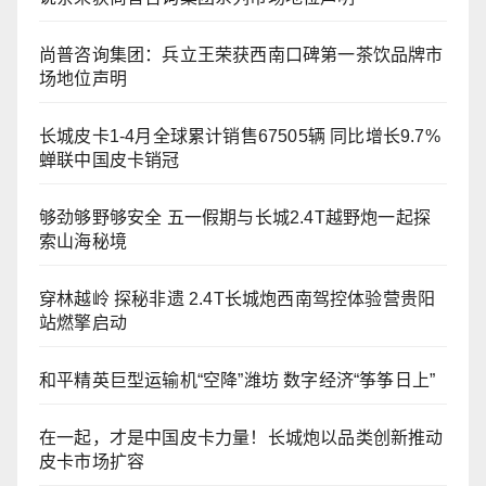
尚普咨询集团：兵立王荣获西南口碑第一茶饮品牌市
场地位声明
长城皮卡1-4月全球累计销售67505辆 同比增长9.7%
蝉联中国皮卡销冠
够劲够野够安全 五一假期与长城2.4T越野炮一起探
索山海秘境
穿林越岭 探秘非遗 2.4T长城炮西南驾控体验营贵阳
站燃擎启动
和平精英巨型运输机“空降”潍坊 数字经济“筝筝日上”
在一起，才是中国皮卡力量！长城炮以品类创新推动
皮卡市场扩容