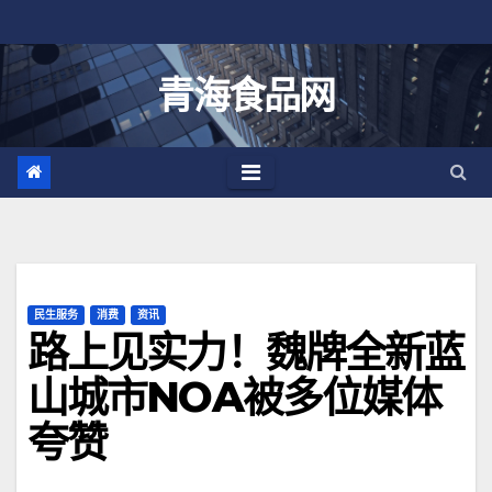
跳
至
内
青海食品网
容
民生服务
消费
资讯
路上见实力！魏牌全新蓝
山城市NOA被多位媒体
夸赞