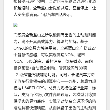
都会提前进行预判，当对向有车辆逼近进行变道
和越道时，全新蓝山会提前减速、甚至停止，让
人安全感满满。” @汽车白话表示。
而魏牌全新蓝山之所以能拥有出色的主动预判能
力，离不开其高效算力、算法的加持。基于
Orin-X的高算力域控平台，全新蓝山全车搭载27
个智慧传感器，可以实现高速NOA、城市
NOA、记忆泊车、遥控泊车、倒车循迹、前向
横穿预警+自动紧急制动、智慧躲闪等30项
L2+级智能驾驶辅助功能。同时，长城汽车打造
了汽车行业领先的超算中⼼——九州，总算力规
模达1.64EFLOPS，总算力规模位居行业第⼀梯
队，支持百亿级小文件高速读写，为模型训练提
供坚实的算力底座，实现了对复杂交通环境的精
准理解和快速响应，从而具备了出色的主动预判