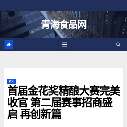
跳
至
内
青海食品网
容
资讯
首届金花奖精酿大赛完美
收官 第二届赛事招商盛
启 再创新篇