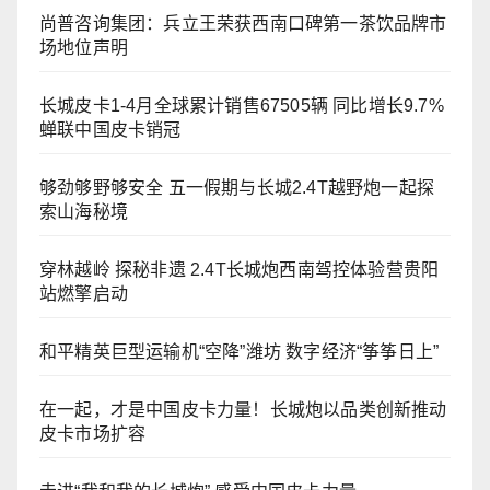
尚普咨询集团：兵立王荣获西南口碑第一茶饮品牌市
场地位声明
长城皮卡1-4月全球累计销售67505辆 同比增长9.7%
蝉联中国皮卡销冠
够劲够野够安全 五一假期与长城2.4T越野炮一起探
索山海秘境
穿林越岭 探秘非遗 2.4T长城炮西南驾控体验营贵阳
站燃擎启动
和平精英巨型运输机“空降”潍坊 数字经济“筝筝日上”
在一起，才是中国皮卡力量！长城炮以品类创新推动
皮卡市场扩容