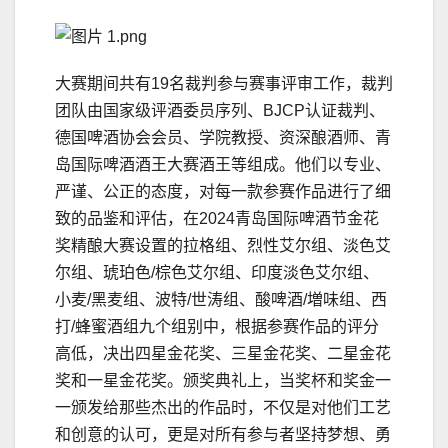
大赛期间共有19名裁判参与赛事评审工作，裁判
团队由国家级评酒委员序列、BJCP认证裁判、
德国啤酒协会会员、学院教授、资深酿酒师、青
岛国际啤酒酒王大赛酒王等组成。他们以专业、
严谨、公正的态度，对每一款参赛作品进行了细
致的品鉴和评估，在2024青岛国际啤酒节金花
奖精酿大赛设置的拉格组、烈性艾尔组、淡色艾
尔组、琥珀色/棕色艾尔组、印度淡色艾尔组、
小麦/黑麦组、波特/世涛组、酸啤酒/増味组、西
打/蜂蜜酒组九个组别中，根据参赛作品的评分
高低，决出四星金花奖、三星金花奖、二星金花
奖和一星金花奖。颁奖典礼上，当奖杯和奖金一
一颁发给那些杰出的作品时，不仅是对他们工艺
和创意的认可，更是对所有参与者坚持梦想、勇