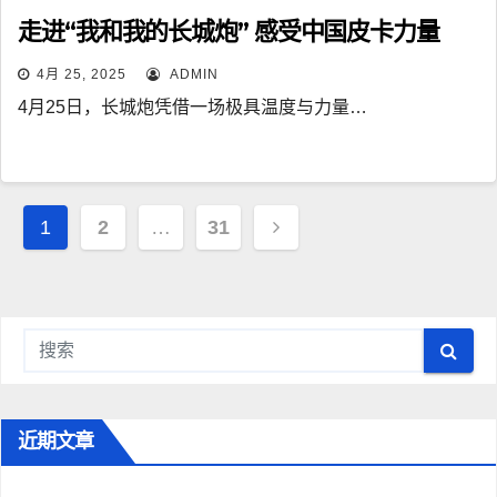
走进“我和我的长城炮” 感受中国皮卡力量
4月 25, 2025
ADMIN
4月25日，长城炮凭借一场极具温度与力量…
文
1
2
…
31
章
导
航
近期文章