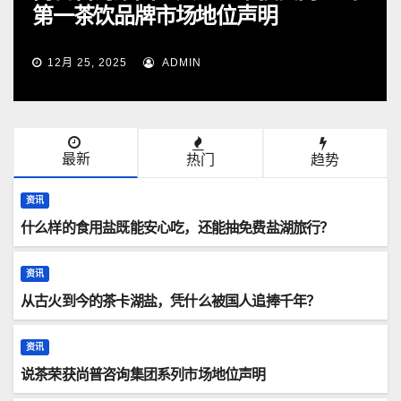
品牌市场地位声明
同比增长9.
25
ADMIN
5月 2, 2025
最新
热门
趋势
资讯
什么样的食用盐既能安心吃，还能抽免费盐湖旅行？
资讯
从古火到今的茶卡湖盐，凭什么被国人追捧千年？
资讯
说茶荣获尚普咨询集团系列市场地位声明