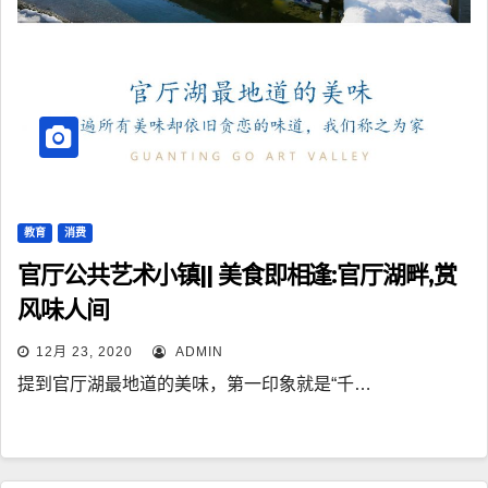
教育
消费
官厅公共艺术小镇|| 美食即相逢:官厅湖畔,赏
风味人间
12月 23, 2020
ADMIN
提到官厅湖最地道的美味，第一印象就是“千…