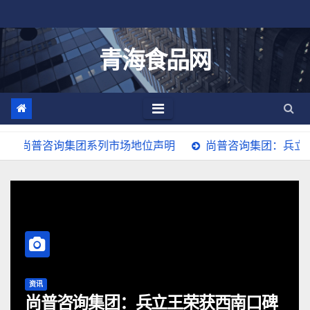
跳
至
内
青海食品网
容
集团系列市场地位声明
尚普咨询集团：兵立王荣获西南口碑
资讯
集团：兵立王荣获西南口碑
长城皮卡1-